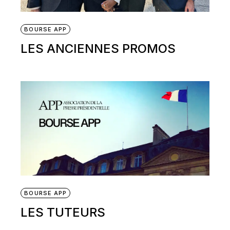
BOURSE APP
LES ANCIENNES PROMOS
BOURSE APP
LES TUTEURS