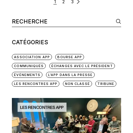
PAGINATION
1
2
3
DES
PUBLICATIONS
Search
CATÉGORIES
ASSOCIATION APP
BOURSE APP
COMMUNIQUÉS
ÉCHANGES AVEC LE PRÉSIDENT
ÉVÉNEMENTS
L'APP DANS LA PRESSE
LES RENCONTRES APP
NON CLASSÉ
TRIBUNE