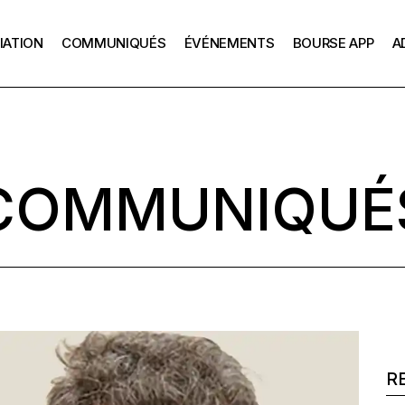
IATION
COMMUNIQUÉS
ÉVÉNEMENTS
BOURSE APP
A
La mission de l’APP
Échanges 
Président
L’APP depuis 1928
Les Renc
Le bureau de l’APP
on de l’APP
Échanges avec le
La bourse APP
Les Anciens bureaux
Président
puis 1928
Comment postuler
La Charte APP
COMMUNIQUÉ
Les Rencontres APP
u de l’APP
Les anciennes pr
ens bureaux
Témoignages
e APP
Se