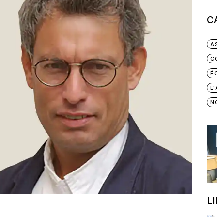
C
A
C
É
L
N
L