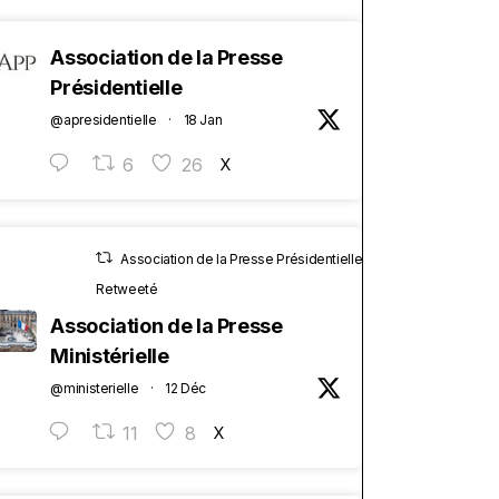
Association de la Presse
Présidentielle
@apresidentielle
·
18 Jan
6
26
X
Association de la Presse Présidentielle
Retweeté
Association de la Presse
Ministérielle
@ministerielle
·
12 Déc
11
8
X