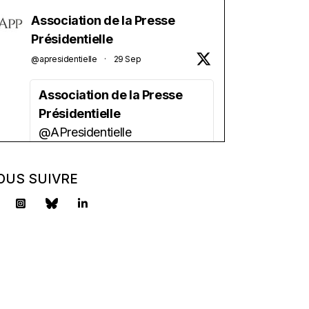
Association de la Presse
Présidentielle
@apresidentielle
·
29 Sep
Association de la Presse
Présidentielle
@APresidentielle
Vous êtes étudiant(e) en
journalisme ?
OUS SUIVRE
Vous aimez la politique ?
Vous avez besoin d'une
aide financière ?
l'APP lance sa bourse 2025 !
2500 euros/an + un tutorat.