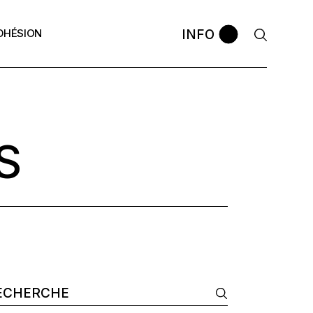
INFO
DHÉSION
avec le
La bourse APP
Comment postuler ?
ontres APP
Les anciennes promos
Témoignages
 ?
S
omos
arch