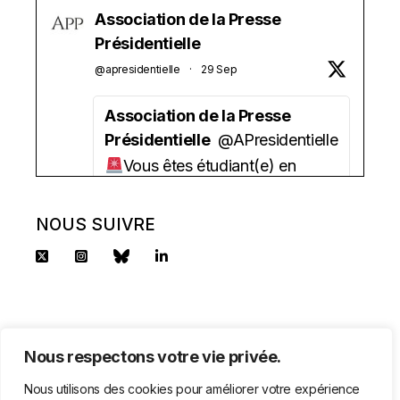
Association de la Presse
Présidentielle
@apresidentielle
·
29 Sep
Association de la Presse
Présidentielle
@APresidentielle
Vous êtes étudiant(e) en
journalisme ?
Vous aimez la politique ?
NOUS SUIVRE
Vous avez besoin d'une aide
financière ?
l'APP lance sa bourse 2025 !
2500 euros/an + un tutorat.
Nous respectons votre vie privée.
Candidature à déposer avant le
Nous utilisons des cookies pour améliorer votre expérience