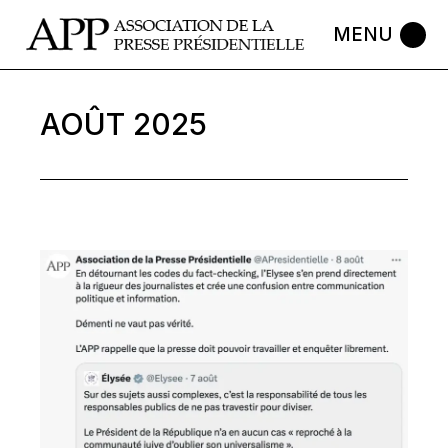
Skip
to
the
content
AOÛT 2025