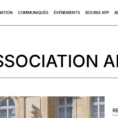
IATION
COMMUNIQUÉS
ÉVÉNEMENTS
BOURSE APP
A
La mission de l’APP
Échanges 
Président
L’APP depuis 1928
Les Renc
Le bureau de l’APP
on de l’APP
Échanges avec le
La bourse APP
Les Anciens bureaux
Président
puis 1928
Comment postuler
La Charte APP
SSOCIATION A
Les Rencontres APP
u de l’APP
Les anciennes pr
ens bureaux
Témoignages
e APP
Se