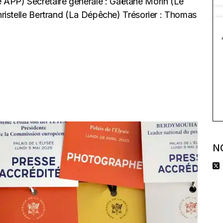
 APP) Secrétaire générale : Gaëtane Morin (Le
Christelle Bertrand (La Dépêche) Trésorier : Thomas
N