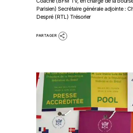
Coache (BFM TV, en charge de la bourse
Parisien) Secrétaire générale adjointe : 
Despré (RTL) Trésorier