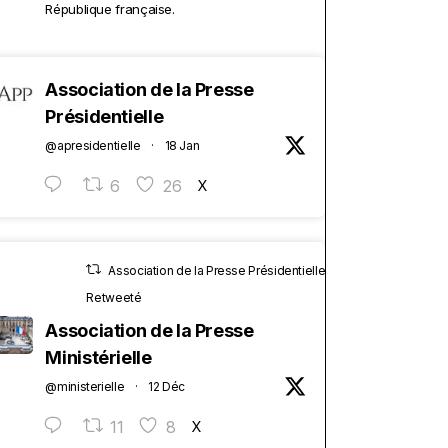
République française.
Association de la Presse
Présidentielle
@apresidentielle
·
18 Jan
6
26
X
Association de la Presse Présidentielle
Retweeté
Association de la Presse
Ministérielle
@ministerielle
·
12 Déc
11
8
X