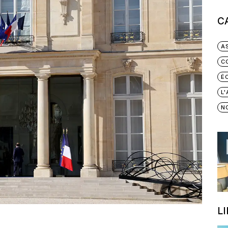
C
A
C
É
L
N
L