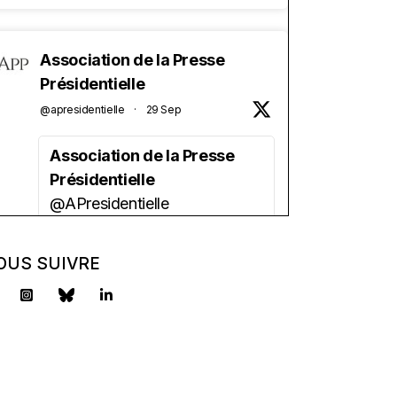
Association de la Presse
Présidentielle
@apresidentielle
·
29 Sep
Association de la Presse
Présidentielle
@APresidentielle
Vous êtes étudiant(e) en
journalisme ?
OUS SUIVRE
Vous aimez la politique ?
Vous avez besoin d'une
aide financière ?
l'APP lance sa bourse 2025 !
2500 euros/an + un tutorat.