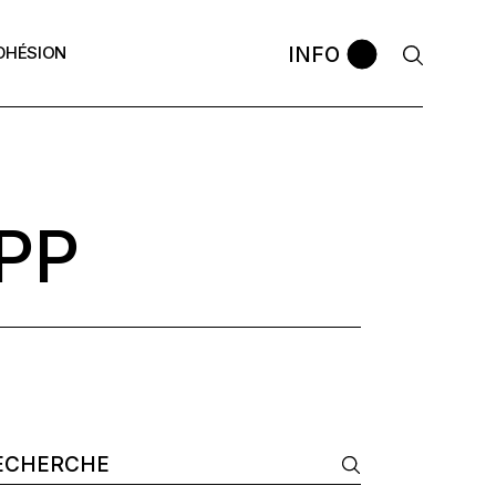
INFO
DHÉSION
avec le
La bourse APP
Comment postuler ?
ontres APP
Les anciennes promos
Témoignages
 ?
PP
omos
arch