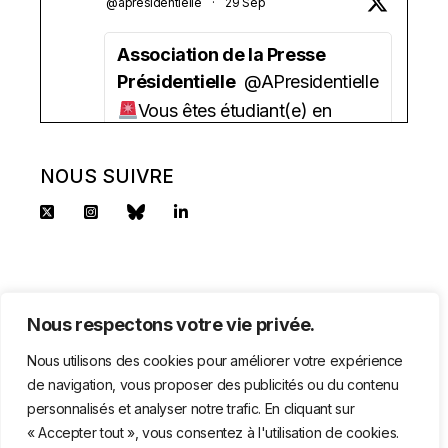
@apresidentielle
·
29 Sep
Association de la Presse
Présidentielle
@APresidentielle
Vous êtes étudiant(e) en
journalisme ?
Vous aimez la politique ?
NOUS SUIVRE
Vous avez besoin d'une aide
financière ?
l'APP lance sa bourse 2025 !
2500 euros/an + un tutorat.
Nous respectons votre vie privée.
Candidature à déposer avant le
Nous utilisons des cookies pour améliorer votre expérience
2 octobre.
de navigation, vous proposer des publicités ou du contenu
Toutes les infos sur
personnalisés et analyser notre trafic. En cliquant sur
© APP 2025 - 55, RUE DU FAUBOURG SAINT-HONORÉ -
« Accepter tout », vous consentez à l'utilisation de cookies.
https://www.pressepresidentielle.fr/com
75008 PARIS