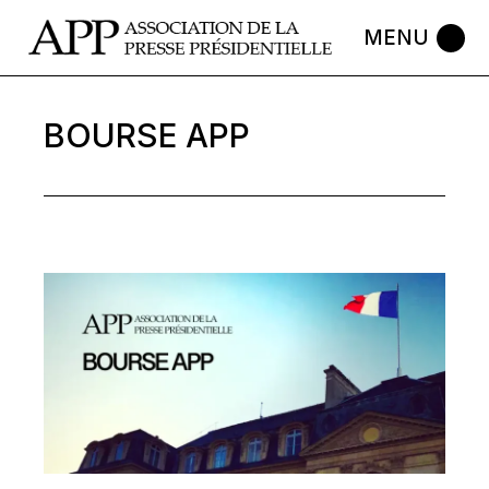
Skip
to
the
content
BOURSE APP