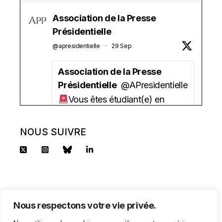
Association de la Presse
Présidentielle
@apresidentielle
·
29 Sep
Association de la Presse
Présidentielle
@APresidentielle
Vous êtes étudiant(e) en
journalisme ?
Vous aimez la politique ?
NOUS SUIVRE
Vous avez besoin d'une aide
financière ?
l'APP lance sa bourse 2025 !
2500 euros/an + un tutorat.
Nous respectons votre vie privée.
Candidature à déposer avant le