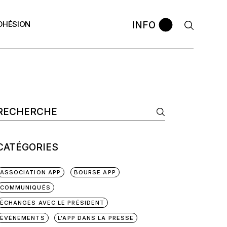
INFO
DHÉSION
avec le
La bourse APP
Comment postuler ?
ontres APP
Les anciennes promos
Témoignages
 ?
omos
CATÉGORIES
ASSOCIATION APP
BOURSE APP
COMMUNIQUÉS
ÉCHANGES AVEC LE PRÉSIDENT
ÉVÉNEMENTS
L'APP DANS LA PRESSE