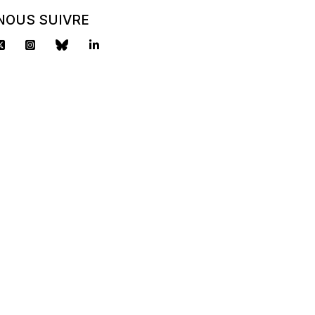
journalisme ?
NOUS SUIVRE
Vous aimez la politique ?
Vous avez besoin d'une
aide financière ?
l'APP lance sa bourse 2025
!
2500 euros/an + un tutorat.
Candidature à déposer
avant le 2 octobre.
Toutes les infos sur
https://www.pressepresidentielle.fr/comment-
postuler/
20
9
X