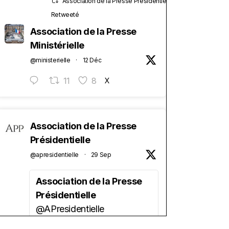
Association de la Presse Présidentielle
Retweeté
Association de la Presse
Ministérielle
@ministerielle
·
12 Déc
11
8
X
Association de la Presse
Présidentielle
@apresidentielle
·
29 Sep
Association de la Presse
Présidentielle
@APresidentielle
Vous êtes étudiant(e) en