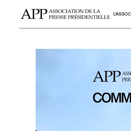
L’ASSOC
La missi
L’APP de
Le burea
Les Anci
La Chart