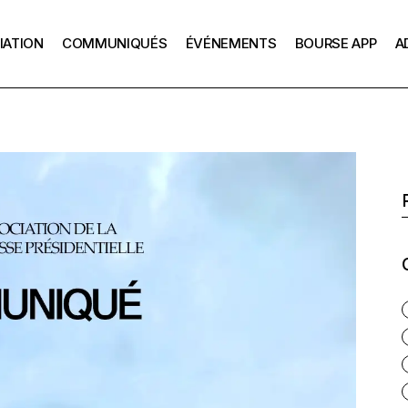
IATION
COMMUNIQUÉS
ÉVÉNEMENTS
BOURSE APP
A
La mission de l’APP
Échanges 
Président
L’APP depuis 1928
Les Renc
Le bureau de l’APP
on de l’APP
Échanges avec le
La bourse APP
Les Anciens bureaux
Président
puis 1928
Comment postuler
La Charte APP
Les Rencontres APP
u de l’APP
Les anciennes pr
ens bureaux
Témoignages
e APP