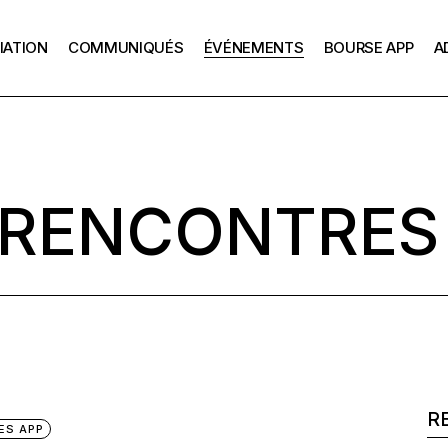
IATION
COMMUNIQUÉS
ÉVÉNEMENTS
BOURSE APP
A
La mission de l’APP
Échanges 
Président
L’APP depuis 1928
Les Renc
Le bureau de l’APP
on de l’APP
Échanges avec le
La bourse APP
Les Anciens bureaux
Président
puis 1928
Comment postuler
La Charte APP
 RENCONTRES
Les Rencontres APP
u de l’APP
Les anciennes pr
ens bureaux
Témoignages
e APP
Se
ES APP