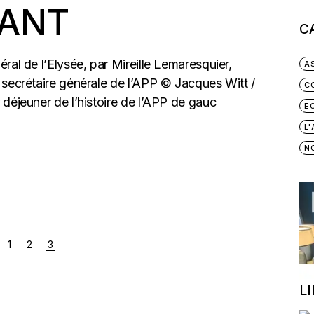
ÉANT
C
ral de l’Elysée, par Mireille Lemaresquier,
A
 secrétaire générale de l’APP © Jacques Witt /
C
déjeuner de l’histoire de l’APP de gauc
É
L
N
1
2
3
L