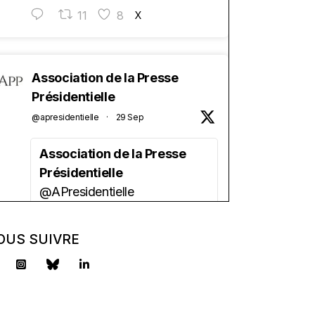
11
8
X
Association de la Presse
Présidentielle
@apresidentielle
·
29 Sep
Association de la Presse
Présidentielle
@APresidentielle
Vous êtes étudiant(e) en
journalisme ?
OUS SUIVRE
Vous aimez la politique ?
Vous avez besoin d'une
aide financière ?