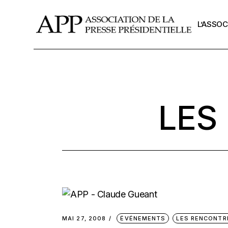
Skip
to
the
L’ASSOC
content
La missi
L’APP de
LES
Le burea
Les Anci
La Chart
MAI 27, 2008
ÉVÉNEMENTS
LES RENCONTR