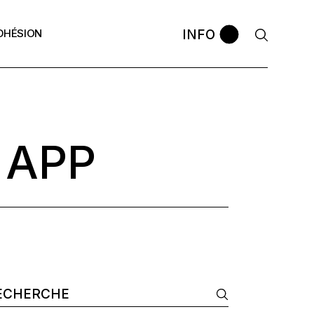
INFO
DHÉSION
avec le
La bourse APP
Comment postuler ?
ontres APP
Les anciennes promos
Témoignages
 ?
 APP
omos
arch