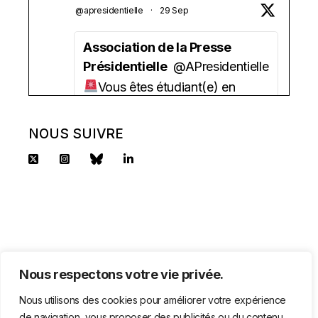
@apresidentielle
·
29 Sep
Association de la Presse
Présidentielle
@APresidentielle
Vous êtes étudiant(e) en
journalisme ?
Vous aimez la politique ?
NOUS SUIVRE
Vous avez besoin d'une aide
financière ?
l'APP lance sa bourse 2025 !
2500 euros/an + un tutorat.
Candidature à déposer avant le
Nous respectons votre vie privée.
2 octobre.
Toutes les infos sur
Nous utilisons des cookies pour améliorer votre expérience
https://www.pressepresidentielle.fr/com
de navigation, vous proposer des publicités ou du contenu