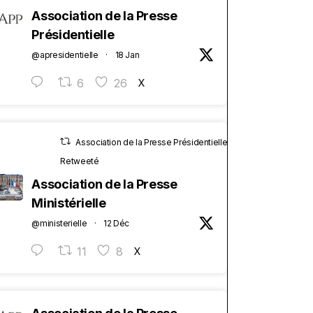
Association de la Presse
Présidentielle
@apresidentielle
·
18 Jan
6
26
X
Association de la Presse Présidentielle
Retweeté
Association de la Presse
Ministérielle
@ministerielle
·
12 Déc
11
8
X