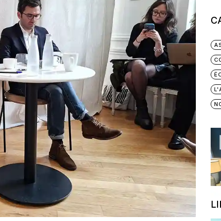
C
A
C
É
L
N
L