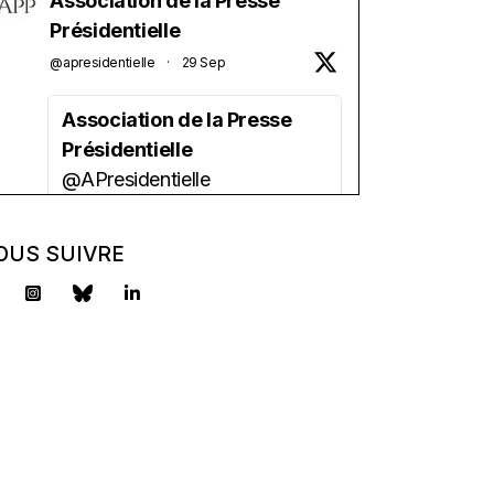
Association de la Presse
Présidentielle
@apresidentielle
·
29 Sep
Association de la Presse
Présidentielle
@APresidentielle
Vous êtes étudiant(e) en
journalisme ?
OUS SUIVRE
Vous aimez la politique ?
Vous avez besoin d'une
aide financière ?
l'APP lance sa bourse 2025 !
2500 euros/an + un tutorat.
Candidature à déposer avant