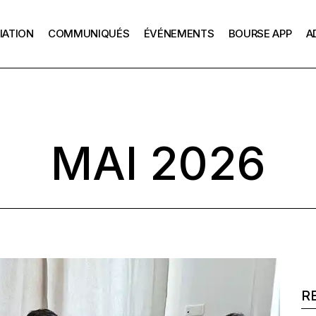
IATION
COMMUNIQUÉS
ÉVÉNEMENTS
BOURSE APP
A
La mission de l’APP
Échanges 
Président
L’APP depuis 1928
Les Renc
Le bureau de l’APP
on de l’APP
Échanges avec le
La bourse APP
Les Anciens bureaux
Président
puis 1928
Comment postuler
La Charte APP
MAI 2026
Les Rencontres APP
u de l’APP
Les anciennes pr
ens bureaux
Témoignages
e APP
Se