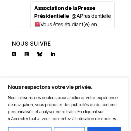
Association de la Presse
Présidentielle
@APresidentielle
Vous êtes étudiant(e) en
journalisme ?
Vous aimez la politique ?
NOUS SUIVRE
Vous avez besoin d'une aide
financière ?
l'APP lance sa bourse 2025 !
2500 euros/an + un tutorat.
Nous respectons votre vie privée.
Candidature à déposer avant le
Nous utilisons des cookies pour améliorer votre expérience
2 octobre.
de navigation, vous proposer des publicités ou du contenu
Toutes les infos sur
personnalisés et analyser notre trafic. En cliquant sur
© APP 2025 - 55, RUE DU FAUBOURG SAINT-HONORÉ -
https://www.pressepresidentielle.fr/com
« Accepter tout », vous consentez à l'utilisation de cookies.
75008 PARIS
postuler/